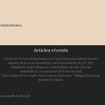
commentaire.
Articles récents
Article de Werner Wögerbauer sur Paul Celan paru dans le dernier
numéro de la revue Geschichte der Germanistik, 51/52, 2017
Stéphanie Cudré-Mauroux, Jean Bollack, de Bâle à Berne
Jean Bollack, A la mémoire de Peter Szondi
Pierre Judet de la Combe, Faire oeuvre d’Homère : Philippe Rousseau
lecteur de l’Iliade
'Emmanuelle Bollack ©