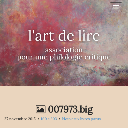
M
S
a
k
i
i
p
n
t
l'art de lire
m
o
e
c
n
o
association
n
u
pour une philologie critique
t
e
n
t
007973.big
27 novembre 2015
•
160 × 303
•
Nouveaux livres parus