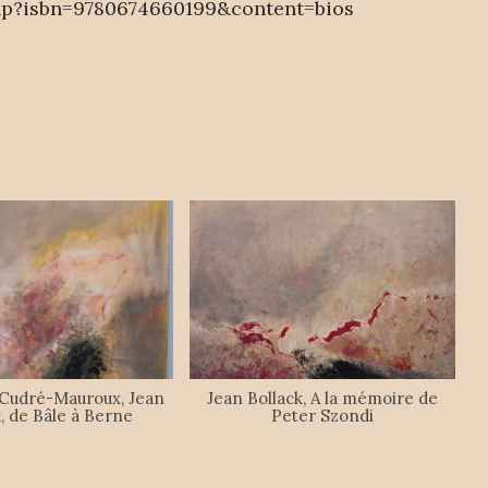
hp?isbn=9780674660199&content=bios
 Cudré-Mauroux, Jean
Jean Bollack, A la mémoire de
k, de Bâle à Berne
Peter Szondi