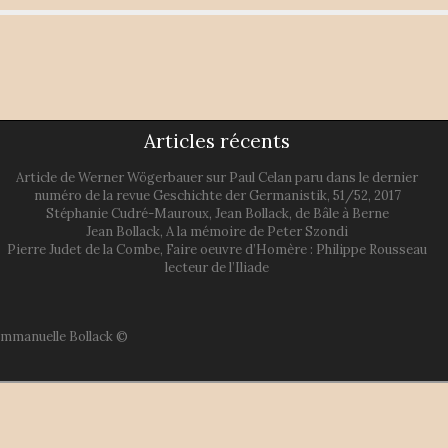
Articles récents
Article de Werner Wögerbauer sur Paul Celan paru dans le dernier
numéro de la revue Geschichte der Germanistik, 51/52, 2017
Stéphanie Cudré-Mauroux, Jean Bollack, de Bâle à Berne
Jean Bollack, A la mémoire de Peter Szondi
Pierre Judet de la Combe, Faire oeuvre d’Homère : Philippe Rousseau
lecteur de l’Iliade
'Emmanuelle Bollack ©