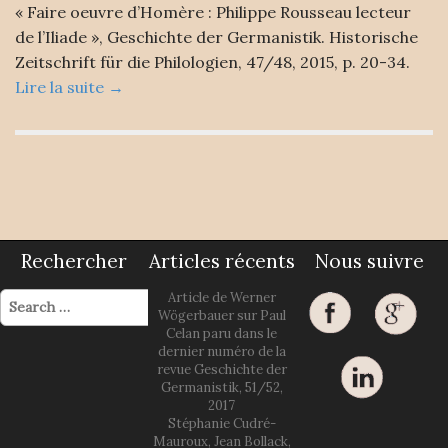
« Faire oeuvre d’Homère : Philippe Rousseau lecteur
de l’Iliade », Geschichte der Germanistik. Historische
Zeitschrift für die Philologien, 47/48, 2015, p. 20-34.
Lire la suite →
Rechercher
Articles récents
Nous suivre
S
Article de Werner
e
Wögerbauer sur Paul
a
Celan paru dans le
r
dernier numéro de la
c
revue Geschichte der
h
Germanistik, 51/52,
f
2017
o
Stéphanie Cudré-
r
Mauroux, Jean Bollack,