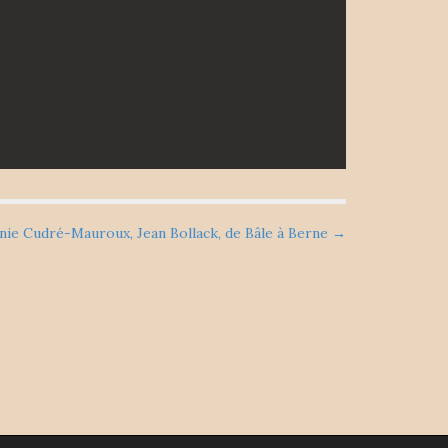
nie Cudré-Mauroux, Jean Bollack, de Bâle à Berne →